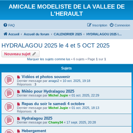
AMICALE MODELISTE DE LA VALLEE DE
L'HERAULT
FAQ
Inscription
Connexion
Accueil
Accueil du forum
CALENDRIER 2025
HYDRALAGOU 2025 le 4 et 5 OCT 2025
HYDRALAGOU 2025 le 4 et 5 OCT 2025
Nouveau sujet
Marquer les sujets comme lus
• 6 sujets • Page
1
sur
1
Sujets
Vidéos et photos souvenir
Dernier message par
anago2
«
10 oct. 2025, 19:18
Réponses :
3
Météo pour Hydralagou 2025
Dernier message par
Michel Jugie
«
01 oct. 2025, 22:29
Repas du soir le samedi 4 octobre
Dernier message par
Michel Jugie
«
01 oct. 2025, 18:13
Réponses :
6
Hydralagou 2025
Dernier message par
Chamy34
«
17 sept. 2025, 20:28
Hebergement