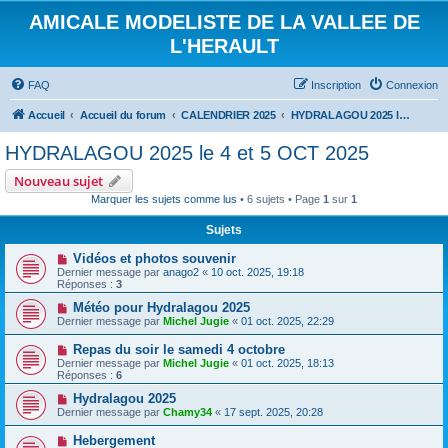
AMICALE MODELISTE DE LA VALLEE DE
L'HERAULT
FAQ
Inscription
Connexion
Accueil
Accueil du forum
CALENDRIER 2025
HYDRALAGOU 2025 le 4 et 5 OCT 2025
HYDRALAGOU 2025 le 4 et 5 OCT 2025
Nouveau sujet
Marquer les sujets comme lus
• 6 sujets • Page
1
sur
1
Sujets
Vidéos et photos souvenir
Dernier message par
anago2
«
10 oct. 2025, 19:18
Réponses :
3
Météo pour Hydralagou 2025
Dernier message par
Michel Jugie
«
01 oct. 2025, 22:29
Repas du soir le samedi 4 octobre
Dernier message par
Michel Jugie
«
01 oct. 2025, 18:13
Réponses :
6
Hydralagou 2025
Dernier message par
Chamy34
«
17 sept. 2025, 20:28
Hebergement