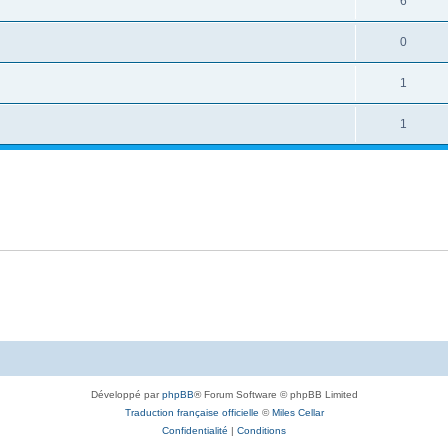
6
0
1
1
Développé par
phpBB
® Forum Software © phpBB Limited
Traduction française officielle
©
Miles Cellar
Confidentialité
|
Conditions