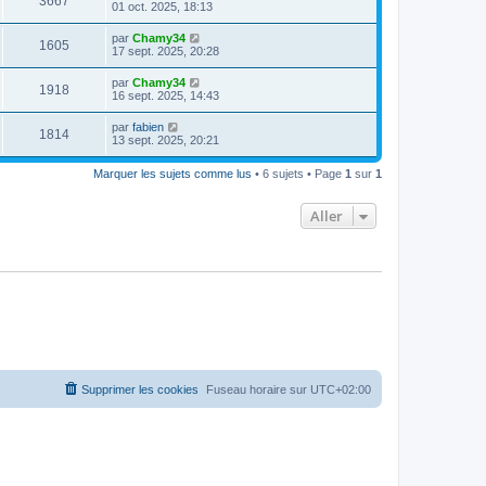
3667
01 oct. 2025, 18:13
par
Chamy34
1605
17 sept. 2025, 20:28
par
Chamy34
1918
16 sept. 2025, 14:43
par
fabien
1814
13 sept. 2025, 20:21
Marquer les sujets comme lus
• 6 sujets • Page
1
sur
1
Aller
Supprimer les cookies
Fuseau horaire sur
UTC+02:00