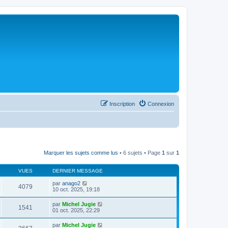
Inscription
Connexion
Marquer les sujets comme lus
• 6 sujets • Page
1
sur
1
VUES
DERNIER MESSAGE
par
anago2
4079
10 oct. 2025, 19:18
par
Michel Jugie
1541
01 oct. 2025, 22:29
par
Michel Jugie