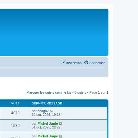
Inscription
Connexion
Marquer les sujets comme lus
• 6 sujets • Page
1
sur
1
VUES
DERNIER MESSAGE
par
anago2
4070
10 oct. 2025, 19:18
par
Michel Jugie
1539
01 oct. 2025, 22:29
par
Michel Jugie