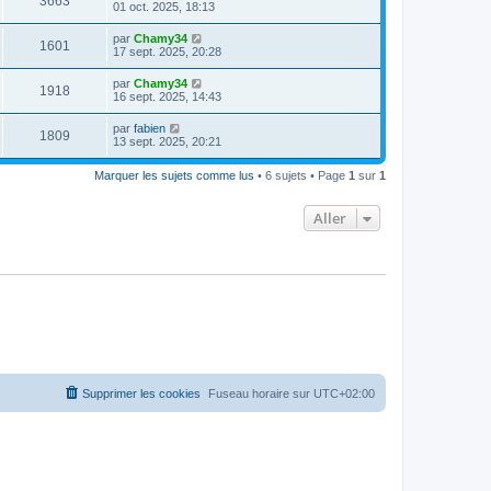
3663
01 oct. 2025, 18:13
par
Chamy34
1601
17 sept. 2025, 20:28
par
Chamy34
1918
16 sept. 2025, 14:43
par
fabien
1809
13 sept. 2025, 20:21
Marquer les sujets comme lus
• 6 sujets • Page
1
sur
1
Aller
Supprimer les cookies
Fuseau horaire sur
UTC+02:00