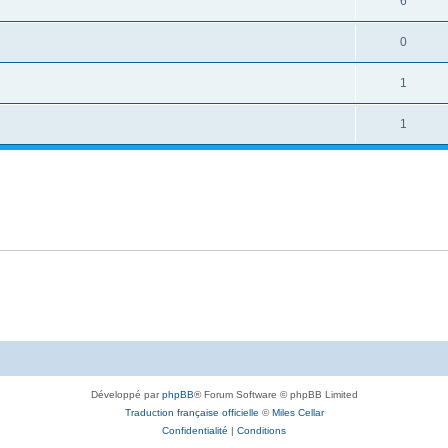
6
0
1
1
Développé par
phpBB
® Forum Software © phpBB Limited
Traduction française officielle
©
Miles Cellar
Confidentialité
|
Conditions