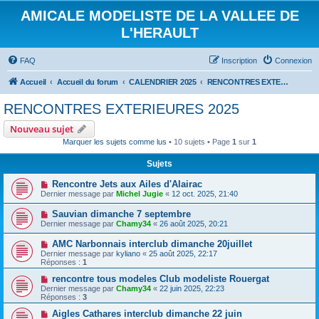
AMICALE MODELISTE DE LA VALLEE DE
L'HERAULT
FAQ
Inscription
Connexion
Accueil
Accueil du forum
CALENDRIER 2025
RENCONTRES EXTERIEURES 2025
RENCONTRES EXTERIEURES 2025
Nouveau sujet
Marquer les sujets comme lus
• 10 sujets • Page
1
sur
1
Sujets
Rencontre Jets aux Ailes d'Alairac
Dernier message par
Michel Jugie
«
12 oct. 2025, 21:40
Sauvian dimanche 7 septembre
Dernier message par
Chamy34
«
26 août 2025, 20:21
AMC Narbonnais interclub dimanche 20juillet
Dernier message par
kyliano
«
25 août 2025, 22:17
Réponses :
1
rencontre tous modeles Club modeliste Rouergat
Dernier message par
Chamy34
«
22 juin 2025, 22:23
Réponses :
3
Aigles Cathares interclub dimanche 22 juin