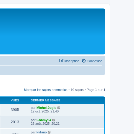
Inscription
Connexion
Marquer les sujets comme lus
• 10 sujets • Page
1
sur
1
VUES
DERNIER MESSAGE
par
Michel Jugie
3905
12 oct. 2025, 21:40
par
Chamy34
2013
26 août 2025, 20:21
par
kyliano