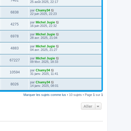
7461
25 août 2025, 22:17
par
Chamy34
6838
22 juin 2025, 22:23
par
Michel Jugie
4275
16 juin 2025, 22:32
par
Michel Jugie
6978
28 avr. 2025, 21:04
par
Michel Jugie
4883
04 avr. 2025, 21:27
par
Michel Jugie
67227
09 févr. 2025, 18:33
par
Chamy34
10594
31 janv. 2025, 11:41
par
Chamy34
8026
14 janv. 2025, 08:01
Marquer les sujets comme lus
• 10 sujets • Page
1
sur
1
Aller