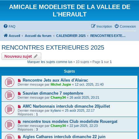
AMICALE MODELISTE DE LA VALLEE DE
L'HERAULT
FAQ
Inscription
Connexion
Accueil
Accueil du forum
CALENDRIER 2025
RENCONTRES EXTERIEURES 2025
RENCONTRES EXTERIEURES 2025
Nouveau sujet
Marquer les sujets comme lus
• 10 sujets • Page
1
sur
1
Sujets
Rencontre Jets aux Ailes d'Alairac
Dernier message par
Michel Jugie
«
12 oct. 2025, 21:40
Sauvian dimanche 7 septembre
Dernier message par
Chamy34
«
26 août 2025, 20:21
AMC Narbonnais interclub dimanche 20juillet
Dernier message par
kyliano
«
25 août 2025, 22:17
Réponses :
1
rencontre tous modeles Club modeliste Rouergat
Dernier message par
Chamy34
«
22 juin 2025, 22:23
Réponses :
3
Aigles Cathares interclub dimanche 22 juin