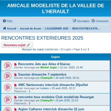
AMICALE MODELISTE DE LA VALLEE DE
L'HERAULT
FAQ
Inscription
Connexion
Accueil
Accueil du forum
CALENDRIER 2025
RENCONTRES EXTERIEURES 2025
RENCONTRES EXTERIEURES 2025
Nouveau sujet
Marquer les sujets comme lus
• 10 sujets • Page
1
sur
1
Sujets
Rencontre Jets aux Ailes d'Alairac
Dernier message par
Michel Jugie
«
12 oct. 2025, 21:40
Sauvian dimanche 7 septembre
Dernier message par
Chamy34
«
26 août 2025, 20:21
AMC Narbonnais interclub dimanche 20juillet
Dernier message par
kyliano
«
25 août 2025, 22:17
Réponses :
1
rencontre tous modeles Club modeliste Rouergat
Dernier message par
Chamy34
«
22 juin 2025, 22:23
Réponses :
3
Aigles Cathares interclub dimanche 22 juin