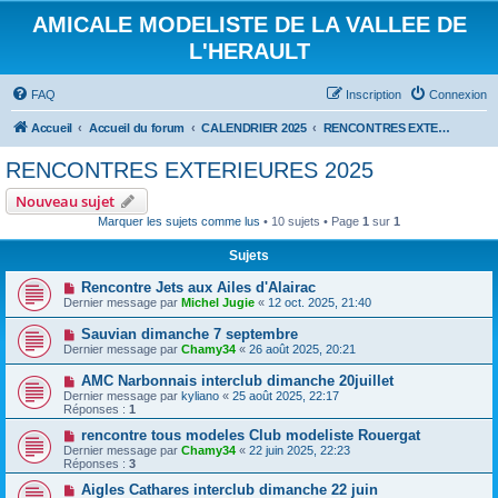
AMICALE MODELISTE DE LA VALLEE DE
L'HERAULT
FAQ
Inscription
Connexion
Accueil
Accueil du forum
CALENDRIER 2025
RENCONTRES EXTERIEURES 2025
RENCONTRES EXTERIEURES 2025
Nouveau sujet
Marquer les sujets comme lus
• 10 sujets • Page
1
sur
1
Sujets
Rencontre Jets aux Ailes d'Alairac
Dernier message par
Michel Jugie
«
12 oct. 2025, 21:40
Sauvian dimanche 7 septembre
Dernier message par
Chamy34
«
26 août 2025, 20:21
AMC Narbonnais interclub dimanche 20juillet
Dernier message par
kyliano
«
25 août 2025, 22:17
Réponses :
1
rencontre tous modeles Club modeliste Rouergat
Dernier message par
Chamy34
«
22 juin 2025, 22:23
Réponses :
3
Aigles Cathares interclub dimanche 22 juin