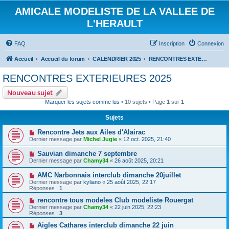
AMICALE MODELISTE DE LA VALLEE DE
L'HERAULT
FAQ
Inscription
Connexion
Accueil
Accueil du forum
CALENDRIER 2025
RENCONTRES EXTERIEURES 2025
RENCONTRES EXTERIEURES 2025
Nouveau sujet
Marquer les sujets comme lus
• 10 sujets • Page
1
sur
1
Sujets
Rencontre Jets aux Ailes d'Alairac
Dernier message par
Michel Jugie
«
12 oct. 2025, 21:40
Sauvian dimanche 7 septembre
Dernier message par
Chamy34
«
26 août 2025, 20:21
AMC Narbonnais interclub dimanche 20juillet
Dernier message par
kyliano
«
25 août 2025, 22:17
Réponses :
1
rencontre tous modeles Club modeliste Rouergat
Dernier message par
Chamy34
«
22 juin 2025, 22:23
Réponses :
3
Aigles Cathares interclub dimanche 22 juin