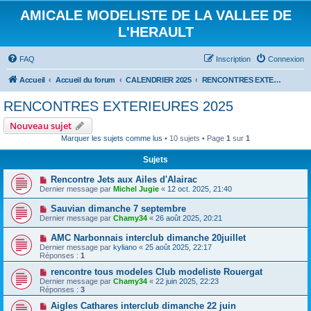
AMICALE MODELISTE DE LA VALLEE DE
L'HERAULT
FAQ
Inscription
Connexion
Accueil
Accueil du forum
CALENDRIER 2025
RENCONTRES EXTERIEURES 2025
RENCONTRES EXTERIEURES 2025
Nouveau sujet
Marquer les sujets comme lus
• 10 sujets • Page
1
sur
1
Sujets
Rencontre Jets aux Ailes d'Alairac
Dernier message par
Michel Jugie
«
12 oct. 2025, 21:40
Sauvian dimanche 7 septembre
Dernier message par
Chamy34
«
26 août 2025, 20:21
AMC Narbonnais interclub dimanche 20juillet
Dernier message par
kyliano
«
25 août 2025, 22:17
Réponses :
1
rencontre tous modeles Club modeliste Rouergat
Dernier message par
Chamy34
«
22 juin 2025, 22:23
Réponses :
3
Aigles Cathares interclub dimanche 22 juin