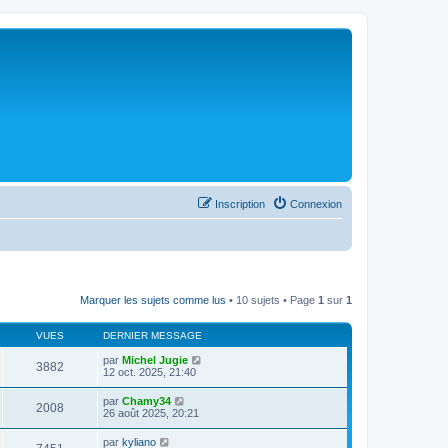
Inscription
Connexion
Marquer les sujets comme lus
• 10 sujets • Page
1
sur
1
VUES
DERNIER MESSAGE
par
Michel Jugie
3882
12 oct. 2025, 21:40
par
Chamy34
2008
26 août 2025, 20:21
par
kyliano