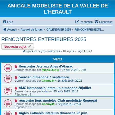
AMICALE MODELISTE DE LA VALLEE DE
L'HERAULT
FAQ
Inscription
Connexion
Accueil
Accueil du forum
CALENDRIER 2025
RENCONTRES EXTERIEURES 2025
RENCONTRES EXTERIEURES 2025
Nouveau sujet
Marquer les sujets comme lus
• 10 sujets • Page
1
sur
1
Sujets
Rencontre Jets aux Ailes d'Alairac
Dernier message par
Michel Jugie
«
12 oct. 2025, 21:40
Sauvian dimanche 7 septembre
Dernier message par
Chamy34
«
26 août 2025, 20:21
AMC Narbonnais interclub dimanche 20juillet
Dernier message par
kyliano
«
25 août 2025, 22:17
Réponses :
1
rencontre tous modeles Club modeliste Rouergat
Dernier message par
Chamy34
«
22 juin 2025, 22:23
Réponses :
3
Aigles Cathares interclub dimanche 22 juin