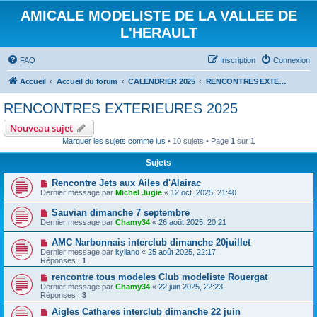
AMICALE MODELISTE DE LA VALLEE DE
L'HERAULT
FAQ
Inscription
Connexion
Accueil
Accueil du forum
CALENDRIER 2025
RENCONTRES EXTERIEURES 2025
RENCONTRES EXTERIEURES 2025
Nouveau sujet
Marquer les sujets comme lus
• 10 sujets • Page
1
sur
1
Sujets
Rencontre Jets aux Ailes d'Alairac
Dernier message par
Michel Jugie
«
12 oct. 2025, 21:40
Sauvian dimanche 7 septembre
Dernier message par
Chamy34
«
26 août 2025, 20:21
AMC Narbonnais interclub dimanche 20juillet
Dernier message par
kyliano
«
25 août 2025, 22:17
Réponses :
1
rencontre tous modeles Club modeliste Rouergat
Dernier message par
Chamy34
«
22 juin 2025, 22:23
Réponses :
3
Aigles Cathares interclub dimanche 22 juin