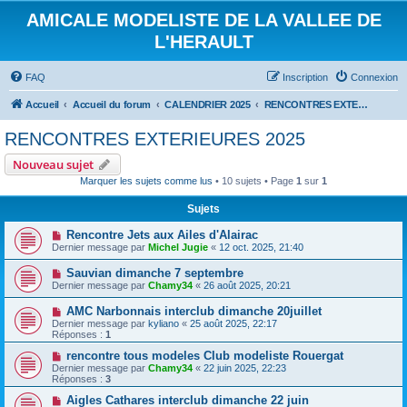
AMICALE MODELISTE DE LA VALLEE DE
L'HERAULT
FAQ
Inscription
Connexion
Accueil
Accueil du forum
CALENDRIER 2025
RENCONTRES EXTERIEURES 2025
RENCONTRES EXTERIEURES 2025
Nouveau sujet
Marquer les sujets comme lus
• 10 sujets • Page
1
sur
1
Sujets
Rencontre Jets aux Ailes d'Alairac
Dernier message par
Michel Jugie
«
12 oct. 2025, 21:40
Sauvian dimanche 7 septembre
Dernier message par
Chamy34
«
26 août 2025, 20:21
AMC Narbonnais interclub dimanche 20juillet
Dernier message par
kyliano
«
25 août 2025, 22:17
Réponses :
1
rencontre tous modeles Club modeliste Rouergat
Dernier message par
Chamy34
«
22 juin 2025, 22:23
Réponses :
3
Aigles Cathares interclub dimanche 22 juin