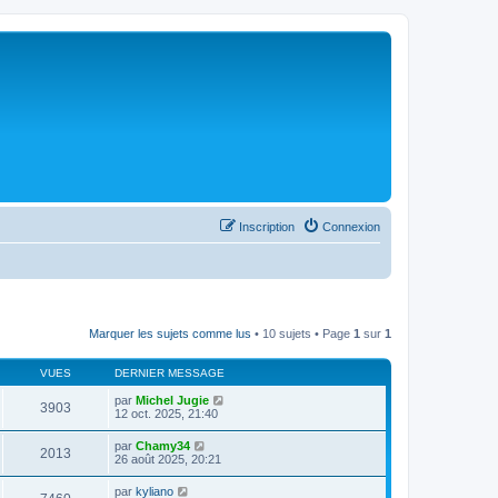
Inscription
Connexion
Marquer les sujets comme lus
• 10 sujets • Page
1
sur
1
VUES
DERNIER MESSAGE
par
Michel Jugie
3903
12 oct. 2025, 21:40
par
Chamy34
2013
26 août 2025, 20:21
par
kyliano