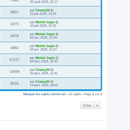
7460
25 août 2025, 22:17
par
Chamy34
6837
22 juin 2025, 22:23
par
Michel Jugie
4275
16 juin 2025, 22:32
par
Michel Jugie
6978
28 avr. 2025, 21:04
par
Michel Jugie
4882
04 avr. 2025, 21:27
par
Michel Jugie
67227
09 févr. 2025, 18:33
par
Chamy34
10594
31 janv. 2025, 11:41
par
Chamy34
8026
14 janv. 2025, 08:01
Marquer les sujets comme lus
• 10 sujets • Page
1
sur
1
Aller