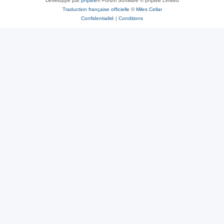
Développé par
phpBB
® Forum Software © phpBB Limited
Traduction française officielle
©
Miles Cellar
Confidentialité
|
Conditions