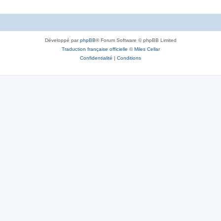
Développé par
phpBB
® Forum Software © phpBB Limited
Traduction française officielle
©
Miles Cellar
Confidentialité
|
Conditions