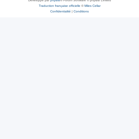
Développé par
phpBB
® Forum Software © phpBB Limited
Traduction française officielle
©
Miles Cellar
Confidentialité
|
Conditions