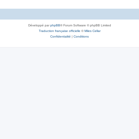
Développé par
phpBB
® Forum Software © phpBB Limited
Traduction française officielle
©
Miles Cellar
Confidentialité
|
Conditions