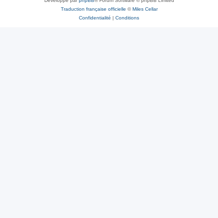
Développé par
phpBB
® Forum Software © phpBB Limited
Traduction française officielle
©
Miles Cellar
Confidentialité
|
Conditions