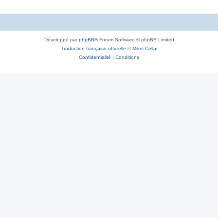
Développé par
phpBB
® Forum Software © phpBB Limited
Traduction française officielle
©
Miles Cellar
Confidentialité
|
Conditions