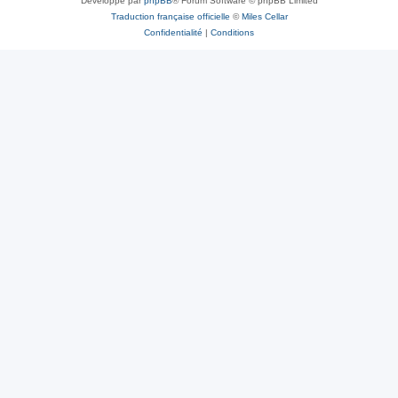
Développé par
phpBB
® Forum Software © phpBB Limited
Traduction française officielle
©
Miles Cellar
Confidentialité
|
Conditions