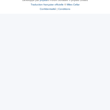
Développé par
phpBB
® Forum Software © phpBB Limited
Traduction française officielle
©
Miles Cellar
Confidentialité
|
Conditions