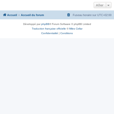
Aller
Accueil
Accueil du forum
Fuseau horaire sur
UTC+02:00
Développé par
phpBB
® Forum Software © phpBB Limited
Traduction française officielle
©
Miles Cellar
Confidentialité
|
Conditions