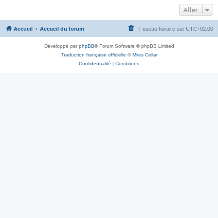
Aller
Accueil
Accueil du forum
Fuseau horaire sur
UTC+02:00
Développé par
phpBB
® Forum Software © phpBB Limited
Traduction française officielle
©
Miles Cellar
Confidentialité
|
Conditions