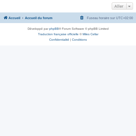
Aller
Accueil
Accueil du forum
Fuseau horaire sur
UTC+02:00
Développé par
phpBB
® Forum Software © phpBB Limited
Traduction française officielle
©
Miles Cellar
Confidentialité
|
Conditions