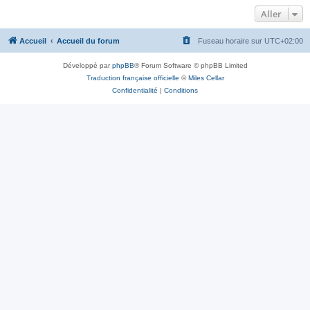
Aller
Accueil
Accueil du forum
Fuseau horaire sur
UTC+02:00
Développé par
phpBB
® Forum Software © phpBB Limited
Traduction française officielle
©
Miles Cellar
Confidentialité
|
Conditions