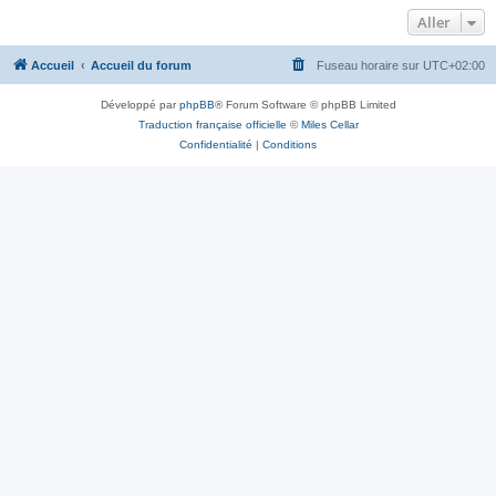
Aller
Accueil
Accueil du forum
Fuseau horaire sur
UTC+02:00
Développé par
phpBB
® Forum Software © phpBB Limited
Traduction française officielle
©
Miles Cellar
Confidentialité
|
Conditions