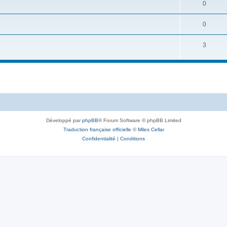
0
0
3
Développé par
phpBB
® Forum Software © phpBB Limited
Traduction française officielle
©
Miles Cellar
Confidentialité
|
Conditions