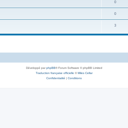
0
0
3
Développé par
phpBB
® Forum Software © phpBB Limited
Traduction française officielle
©
Miles Cellar
Confidentialité
|
Conditions