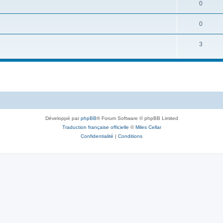
0
0
3
Développé par
phpBB
® Forum Software © phpBB Limited
Traduction française officielle
©
Miles Cellar
Confidentialité
|
Conditions