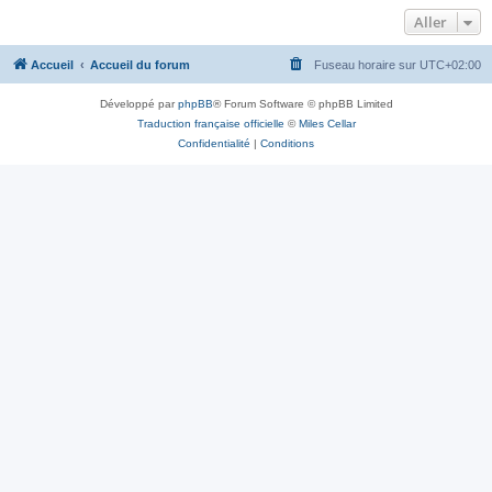
Aller
Accueil
Accueil du forum
Fuseau horaire sur
UTC+02:00
Développé par
phpBB
® Forum Software © phpBB Limited
Traduction française officielle
©
Miles Cellar
Confidentialité
|
Conditions