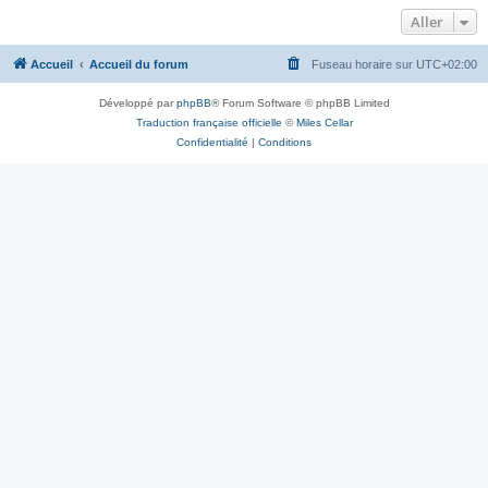
Aller
Accueil
Accueil du forum
Fuseau horaire sur
UTC+02:00
Développé par
phpBB
® Forum Software © phpBB Limited
Traduction française officielle
©
Miles Cellar
Confidentialité
|
Conditions