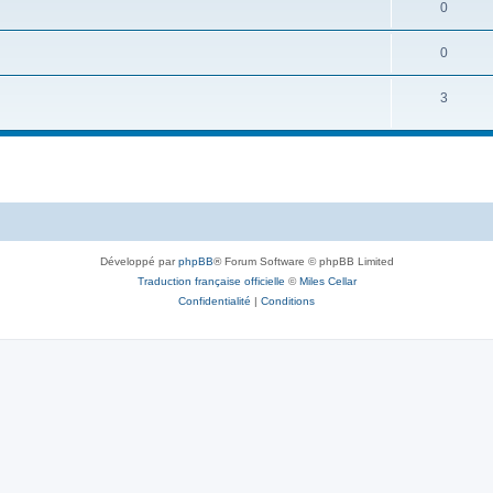
0
0
3
Développé par
phpBB
® Forum Software © phpBB Limited
Traduction française officielle
©
Miles Cellar
Confidentialité
|
Conditions