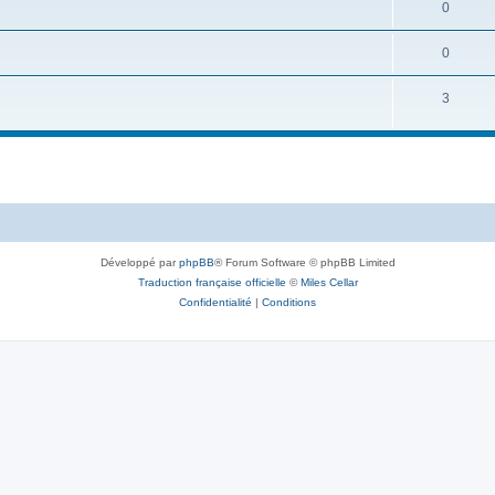
0
0
3
Développé par
phpBB
® Forum Software © phpBB Limited
Traduction française officielle
©
Miles Cellar
Confidentialité
|
Conditions