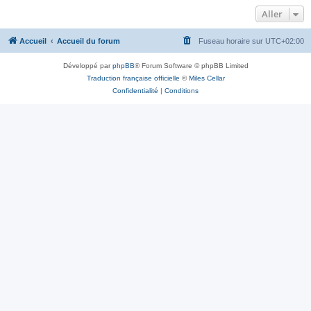
Aller
Accueil
Accueil du forum
Fuseau horaire sur
UTC+02:00
Développé par
phpBB
® Forum Software © phpBB Limited
Traduction française officielle
©
Miles Cellar
Confidentialité
|
Conditions