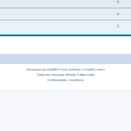
0
0
3
Développé par
phpBB
® Forum Software © phpBB Limited
Traduction française officielle
©
Miles Cellar
Confidentialité
|
Conditions