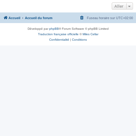
Aller
Accueil
Accueil du forum
Fuseau horaire sur
UTC+02:00
Développé par
phpBB
® Forum Software © phpBB Limited
Traduction française officielle
©
Miles Cellar
Confidentialité
|
Conditions