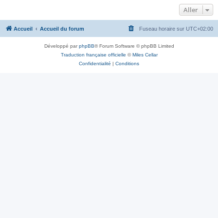
Aller
Accueil
Accueil du forum
Fuseau horaire sur
UTC+02:00
Développé par
phpBB
® Forum Software © phpBB Limited
Traduction française officielle
©
Miles Cellar
Confidentialité
|
Conditions