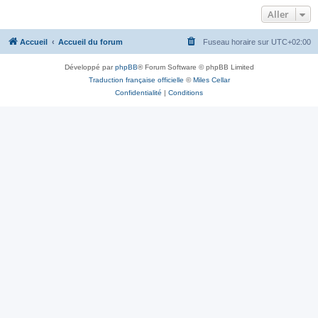
Aller
Accueil
Accueil du forum
Fuseau horaire sur
UTC+02:00
Développé par
phpBB
® Forum Software © phpBB Limited
Traduction française officielle
©
Miles Cellar
Confidentialité
|
Conditions