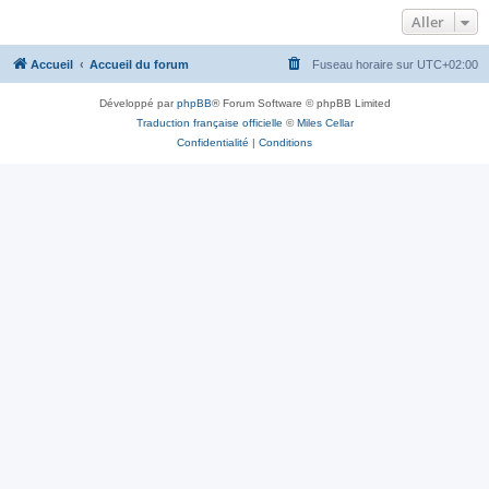
Aller
Accueil
Accueil du forum
Fuseau horaire sur
UTC+02:00
Développé par
phpBB
® Forum Software © phpBB Limited
Traduction française officielle
©
Miles Cellar
Confidentialité
|
Conditions