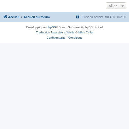
Aller
Accueil
Accueil du forum
Fuseau horaire sur
UTC+02:00
Développé par
phpBB
® Forum Software © phpBB Limited
Traduction française officielle
©
Miles Cellar
Confidentialité
|
Conditions