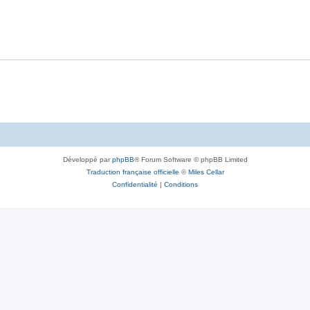
Développé par
phpBB
® Forum Software © phpBB Limited
Traduction française officielle
©
Miles Cellar
Confidentialité
|
Conditions