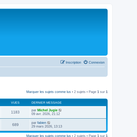
Inscription
Connexion
Marquer les sujets comme lus
• 2 sujets • Page
1
sur
1
VUES
DERNIER MESSAGE
par
Michel Jugie
1183
09 avr. 2026, 21:12
par
fabien
689
29 mars 2026, 13:13
Marquer les sujets comme lus
• 2 sujets • Page
1
sur
1