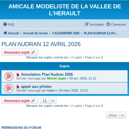
AMICALE MODELISTE DE LA VALLEE DE
L'HERAULT
FAQ
Inscription
Connexion
Accueil
Accueil du forum
CALENDRIER 2026
PLAN'AUDRAN 12 AVRIL 2026
PLAN'AUDRAN 12 AVRIL 2026
Nouveau sujet
Marquer les sujets comme lus
• 2 sujets • Page
1
sur
1
Sujets
Annulation Plan'Audran 2026
Dernier message par
Michel Jugie
«
09 avr. 2026, 21:12
appel aux pilotes
Dernier message par
fabien
«
29 mars 2026, 13:13
Nouveau sujet
Marquer les sujets comme lus
• 2 sujets • Page
1
sur
1
Aller
PERMISSIONS DU FORUM