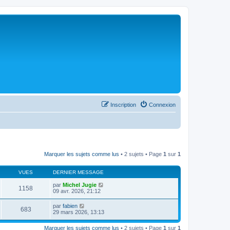
Inscription
Connexion
Marquer les sujets comme lus
• 2 sujets • Page
1
sur
1
VUES
DERNIER MESSAGE
par
Michel Jugie
1158
09 avr. 2026, 21:12
par
fabien
683
29 mars 2026, 13:13
Marquer les sujets comme lus
• 2 sujets • Page
1
sur
1