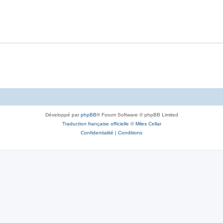
Développé par
phpBB
® Forum Software © phpBB Limited
Traduction française officielle
©
Miles Cellar
Confidentialité
|
Conditions