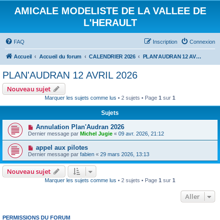
AMICALE MODELISTE DE LA VALLEE DE
L'HERAULT
FAQ
Inscription
Connexion
Accueil
Accueil du forum
CALENDRIER 2026
PLAN'AUDRAN 12 AVRIL 2026
PLAN'AUDRAN 12 AVRIL 2026
Nouveau sujet
Marquer les sujets comme lus
• 2 sujets • Page
1
sur
1
Sujets
Annulation Plan'Audran 2026
Dernier message par
Michel Jugie
«
09 avr. 2026, 21:12
appel aux pilotes
Dernier message par
fabien
«
29 mars 2026, 13:13
Nouveau sujet
Marquer les sujets comme lus
• 2 sujets • Page
1
sur
1
Aller
PERMISSIONS DU FORUM