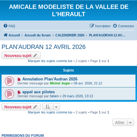
AMICALE MODELISTE DE LA VALLEE DE
L'HERAULT
FAQ
Inscription
Connexion
Accueil
Accueil du forum
CALENDRIER 2026
PLAN'AUDRAN 12 AVRIL 2026
PLAN'AUDRAN 12 AVRIL 2026
Nouveau sujet
Marquer les sujets comme lus
• 2 sujets • Page
1
sur
1
Sujets
Annulation Plan'Audran 2026
Dernier message par
Michel Jugie
«
09 avr. 2026, 21:12
appel aux pilotes
Dernier message par
fabien
«
29 mars 2026, 13:13
Nouveau sujet
Marquer les sujets comme lus
• 2 sujets • Page
1
sur
1
Aller
PERMISSIONS DU FORUM