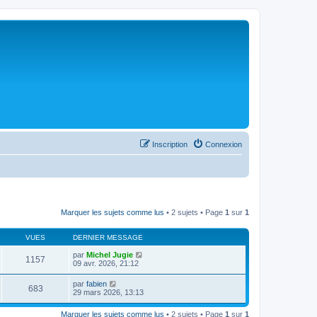
Inscription
Connexion
Marquer les sujets comme lus
• 2 sujets • Page
1
sur
1
VUES
DERNIER MESSAGE
par
Michel Jugie
1157
09 avr. 2026, 21:12
par
fabien
683
29 mars 2026, 13:13
Marquer les sujets comme lus
• 2 sujets • Page
1
sur
1