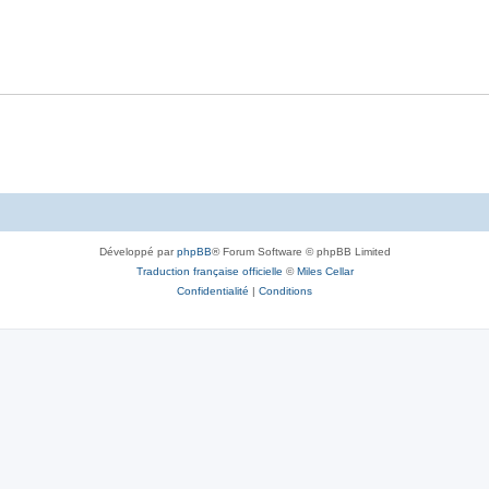
Développé par
phpBB
® Forum Software © phpBB Limited
Traduction française officielle
©
Miles Cellar
Confidentialité
|
Conditions