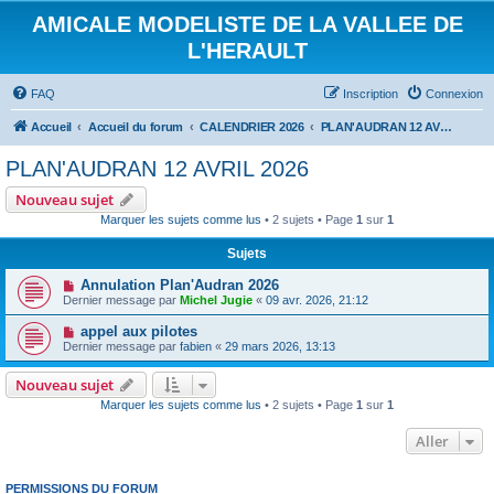
AMICALE MODELISTE DE LA VALLEE DE
L'HERAULT
FAQ
Inscription
Connexion
Accueil
Accueil du forum
CALENDRIER 2026
PLAN'AUDRAN 12 AVRIL 2026
PLAN'AUDRAN 12 AVRIL 2026
Nouveau sujet
Marquer les sujets comme lus
• 2 sujets • Page
1
sur
1
Sujets
Annulation Plan'Audran 2026
Dernier message par
Michel Jugie
«
09 avr. 2026, 21:12
appel aux pilotes
Dernier message par
fabien
«
29 mars 2026, 13:13
Nouveau sujet
Marquer les sujets comme lus
• 2 sujets • Page
1
sur
1
Aller
PERMISSIONS DU FORUM